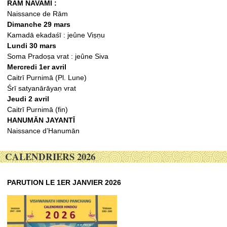
RĀM NAVAMĪ :
Naissance de Rām
Dimanche 29 mars
Kamadā ekadaśī : jeûne Viṣṇu
Lundi 30 mars
Soma Pradoṣa vrat : jeûne Siva
Mercredi 1er avril
Caitrī Purnimā (Pl. Lune)
Śrī satyanārāyaṇ vrat
Jeudi 2 avril
Caitrī Purnimā (fin)
HANUMĀN JAYANTĪ
Naissance d’Hanumān
CALENDRIERS 2026
PARUTION LE 1ER JANVIER 2026