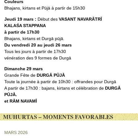
Couleurs
Bhajans, kirtans et Pūjā à partir de 15h30
Jeudi 19 mars :
Début des
VASANT NAVARᾹTRĪ
KALAŚ
A STAPPANA
à partir de 17h30
Bhajans, kirtans et Durgā pūjā.
Du vendredi 20 au jeudi 26 mars
Tous les jours à partir de 17h30
vénération des 9 formes de Durgā
Dimanche 29 mars
Grande Fête de
DURGᾹ PŪJᾹ
Toute la journée à partir de 10h30 : offrandes pour Durgā
A partir de 17h30 : bajans, kirtans et célébration de
DURGᾹ
PŪJᾹ.
et RᾹM NAVAMĪ
MUHURTAS – MOMENTS FAVORABLES
MARS 2026