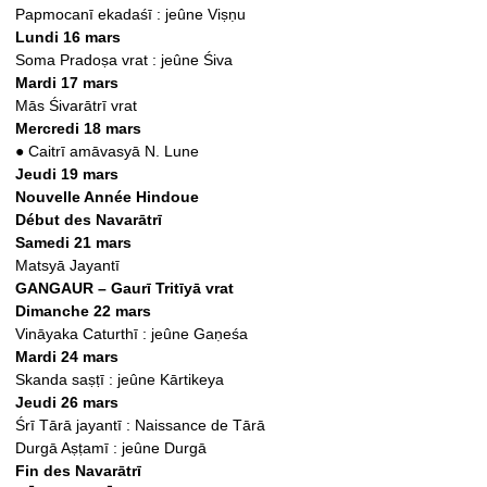
Papmocanī ekadaśī : jeûne Viṣṇu
Lundi 16 mars
Soma Pradoṣa vrat : jeûne Śiva
Mardi 17 mars
Mās Śivarātrī vrat
Mercredi 18 mars
●
Caitrī amāvasyā N. Lune
Jeudi 19 mars
Nouvelle Année Hindoue
Début des Navarātrī
Samedi 21 mars
Matsyā Jayantī
GANGAUR – Gaurī Tritīyā vrat
Dimanche 22 mars
Vināyaka Caturthī : jeûne Gaṇeśa
Mardi 24 mars
Skanda saṣṭī : jeûne Kārtikeya
Jeudi 26 mars
Śrī Tārā jayantī : Naissance de Tārā
Durgā Aṣṭamī : jeûne Durgā
Fin des Navarātrī