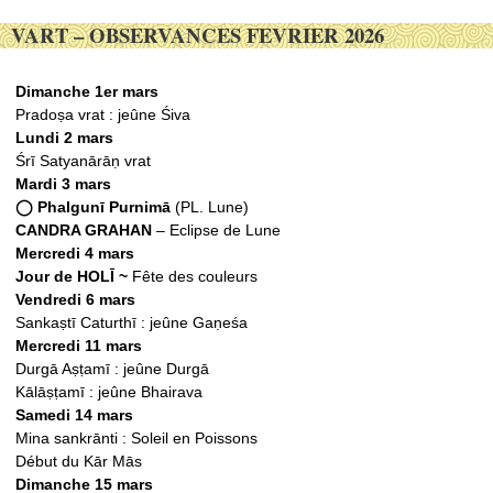
VART – OBSERVANCES FEVRIER 2026
Dimanche 1er mars
Pradoṣa vrat : jeûne Śiva
Lundi 2 mars
Śrī Satyanārāṇ vrat
Mardi 3 mars
◯ Phalgunī Purnimā
(PL. Lune)
CANDRA GRAHAN
– Eclipse de Lune
Mercredi 4 mars
Jour de HOLĪ ~
Fête des couleurs
Vendredi 6 mars
Sankaṣtī Caturthī : jeûne Gaṇeśa
Mercredi 11 mars
Durgā Aṣṭamī : jeûne Durgā
Kālāṣṭamī : jeûne Bhairava
Samedi 14 mars
Mina sankrānti : Soleil en Poissons
Début du Kār Mās
Dimanche 15 mars