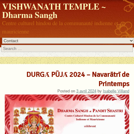
VISHWANATH TEMPLE ~
Dharma Sangh
Centre culturel hindou de la communauté indienne et
mauricienne
Search
DURGᾹ PŪJᾹ 2024 – Navarātrī de
Printemps
Posted on
3 avril 2024
by
Isabelle Villand