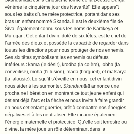
vénérée le cinquième jour des Navarātrī. Elle apparaît
sous les traits d’une mère protectrice, portant dans ses
bras un enfant nommé Skanda. Il est le deuxième fils de
Śiva, également connu sous les noms de Kārtikeya et
Murugan. Cet enfant divin, doté de six têtes, est le chef de
l’armée des dieux et possède la capacité de regarder dans
toutes les directions pour nous protéger de nos ennemis.
Ses six têtes symbolisent les ennemis ou défauts
intérieurs : kāma (le désir), krodha (la colère), lobha (la
convoitise), moha (l’illusion), mada (l’orgueil), et mātsarya
(la jalousie). Lorsqu’il s’éveille en nous, cet enfant divin
nous aider à les surmonter.
Skandamātā
annonce une
prochaine libération en montrant ce tout jeune enfant qui
détient déjà l’arc et la flèche et nous invite à faire grandir
en nous cet enfant guerrier, prêt à combattre nos énergies
négatives et à les neutraliser. Elle incarne également
l’énergie maternelle et protectrice. Qu’elle soit terrestre ou
divine, la mère joue un rôle déterminant dans la