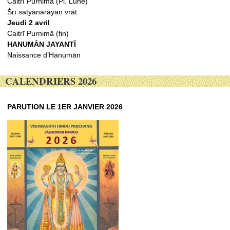
Caitrī Purnimā (Pl. Lune)
Śrī satyanārāyaṇ vrat
Jeudi 2 avril
Caitrī Purnimā (fin)
HANUMĀN JAYANTĪ
Naissance d’Hanumān
CALENDRIERS 2026
PARUTION LE 1ER JANVIER 2026