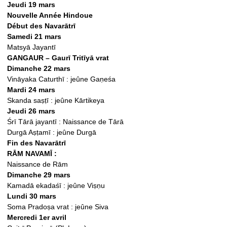
Jeudi 19 mars
Nouvelle Année Hindoue
Début des Navarātrī
Samedi 21 mars
Matsyā Jayantī
GANGAUR – Gaurī Tritīyā vrat
Dimanche 22 mars
Vināyaka Caturthī : jeûne Gaṇeśa
Mardi 24 mars
Skanda saṣṭī : jeûne Kārtikeya
Jeudi 26 mars
Śrī Tārā jayantī : Naissance de Tārā
Durgā Aṣṭamī : jeûne Durgā
Fin des Navarātrī
RĀM NAVAMĪ :
Naissance de Rām
Dimanche 29 mars
Kamadā ekadaśī : jeûne Viṣṇu
Lundi 30 mars
Soma Pradoṣa vrat : jeûne Siva
Mercredi 1er avril