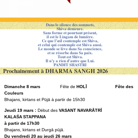
Dans le silence des sommets,
Shiva demeure.
Sans forme et pourtant présent,
il est le Lingam de lumière.
Ce que l’œil contemple est Shiva,
et celui qui contemple est Shiva aussi.
Le monde se lève dans Sa conscience,
et se résorbe dans Sa paix.
Tout est Shiva.
Il n’y a rien d’autre que Lui.
PANDIT SHASTRI
Prochainement à DHARMA SANGH 2026
Dimanche 8 mars
Fête de
HOLĪ
Fête des
Couleurs
Bhajans, kirtans et Pūjā à partir de 15h30
Jeudi 19 mars :
Début des
VASANT NAVARᾹTRĪ
KALAŚ
A STAPPANA
à partir de 17h30
Bhajans, kirtans et Durgā pūjā.
Du vendredi 20 au jeudi 26 mars