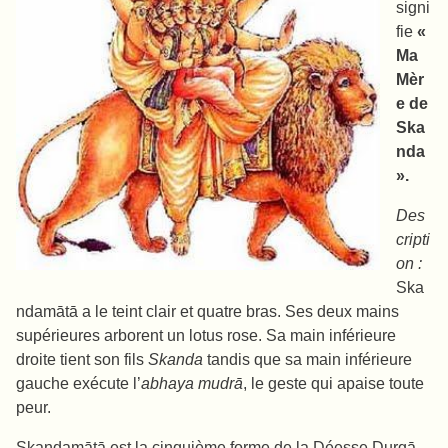
signi
fie
«
Ma
Mèr
e de
Ska
nda
».
Des
cripti
on :
Ska
ndamātā a le teint clair et quatre bras. Ses deux mains
supérieures arborent un lotus rose. Sa main inférieure
droite tient son fils
Skanda
tandis que sa main inférieure
gauche exécute l’
abhaya mudrā
, le geste qui apaise toute
peur.
Skandamātā est la cinquième forme de la Déesse Durgā,