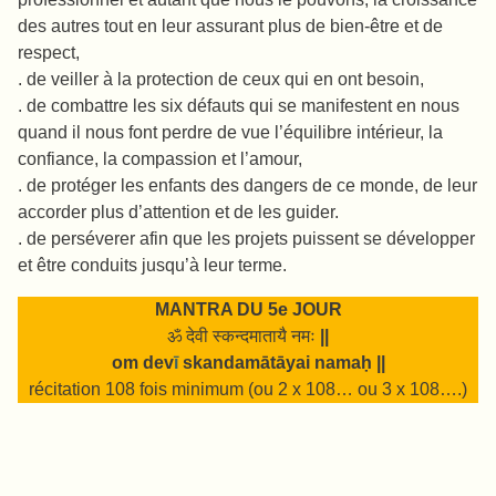
des autres tout en leur assurant plus de bien-être et de
respect,
. de veiller à la protection de ceux qui en ont besoin,
. de combattre les six défauts qui se manifestent en nous
quand il nous font perdre de vue l’équilibre intérieur, la
confiance, la compassion et l’amour,
. de protéger les enfants des dangers de ce monde, de leur
accorder plus d’attention et de les guider.
. de perséverer afin que les projets puissent se développer
et être conduits jusqu’à leur terme.
MANTRA DU 5e JOUR
ॐ देवी स्कन्दमातायै नमः
||
om dev
ī
skandam
ā
tāyai
namaḥ ||
récitation 108 fois minimum (ou 2 x 108… ou 3 x 108….)