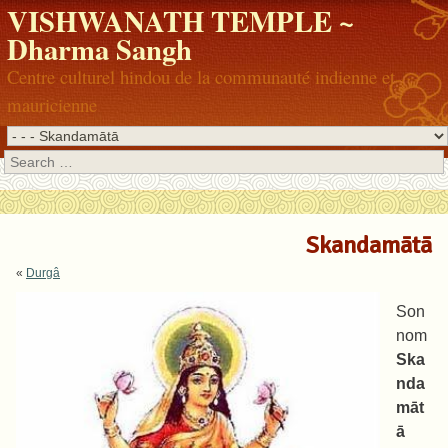
VISHWANATH TEMPLE ~
Dharma Sangh
Centre culturel hindou de la communauté indienne et
mauricienne
Search
Skandamātā
«
Durgâ
Son
nom
Ska
nda
māt
ā