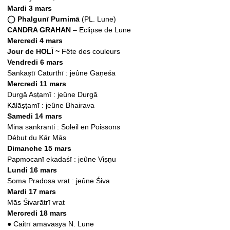
Mardi 3 mars
◯ Phalgunī Purnimā
(PL. Lune)
CANDRA GRAHAN
– Eclipse de Lune
Mercredi 4 mars
Jour de HOLĪ ~
Fête des couleurs
Vendredi 6 mars
Sankaṣtī Caturthī : jeûne Gaṇeśa
Mercredi 11 mars
Durgā Aṣṭamī : jeûne Durgā
Kālāṣṭamī : jeûne Bhairava
Samedi 14 mars
Mina sankrānti : Soleil en Poissons
Début du Kār Mās
Dimanche 15 mars
Papmocanī ekadaśī : jeûne Viṣṇu
Lundi 16 mars
Soma Pradoṣa vrat : jeûne Śiva
Mardi 17 mars
Mās Śivarātrī vrat
Mercredi 18 mars
●
Caitrī amāvasyā N. Lune