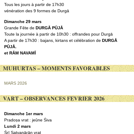
Tous les jours à partir de 17h30
vénération des 9 formes de Durgā
Dimanche 29 mars
Grande Fête de
DURGᾹ PŪJᾹ
Toute la journée à partir de 10h30 : offrandes pour Durgā
A partir de 17h30 : bajans, kirtans et célébration de
DURGᾹ
PŪJᾹ.
et RᾹM NAVAMĪ
MUHURTAS – MOMENTS FAVORABLES
MARS 2026
VART – OBSERVANCES FEVRIER 2026
Dimanche 1er mars
Pradoṣa vrat : jeûne Śiva
Lundi 2 mars
Śrī Satyanārāṇ vrat