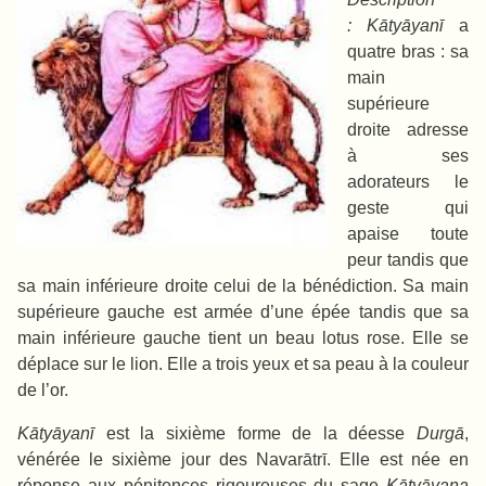
:
Kātyāyanī
a
quatre bras : sa
main
supérieure
droite adresse
à ses
adorateurs le
geste qui
apaise toute
peur tandis que
sa main inférieure droite celui de la bénédiction. Sa main
supérieure gauche est armée d’une épée tandis que sa
main inférieure gauche tient un beau lotus rose. Elle se
déplace sur le lion. Elle a trois yeux et sa peau à la couleur
de l’or.
Kātyāyanī
est la sixième forme de la déesse
Durgā
,
vénérée le sixième jour des Navarātrī. Elle est née en
réponse aux pénitences rigoureuses du sage
Kātyāyana