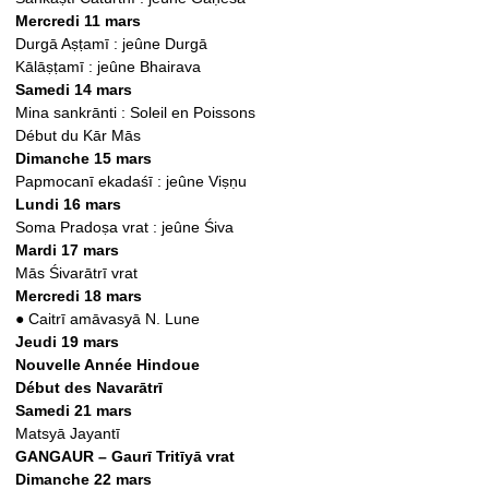
Mercredi 11 mars
Durgā Aṣṭamī : jeûne Durgā
Kālāṣṭamī : jeûne Bhairava
Samedi 14 mars
Mina sankrānti : Soleil en Poissons
Début du Kār Mās
Dimanche 15 mars
Papmocanī ekadaśī : jeûne Viṣṇu
Lundi 16 mars
Soma Pradoṣa vrat : jeûne Śiva
Mardi 17 mars
Mās Śivarātrī vrat
Mercredi 18 mars
●
Caitrī amāvasyā N. Lune
Jeudi 19 mars
Nouvelle Année Hindoue
Début des Navarātrī
Samedi 21 mars
Matsyā Jayantī
GANGAUR – Gaurī Tritīyā vrat
Dimanche 22 mars