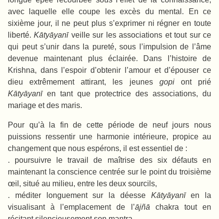
avec laquelle elle coupe les excès du mental. En ce
sixième jour, il ne peut plus s’exprimer ni régner en toute
liberté.
Kātyāyanī
veille sur les associations et tout sur ce
qui peut s’unir dans la pureté, sous l’impulsion de l’âme
devenue maintenant plus éclairée. Dans l’histoire de
Krishna, dans l’espoir d’obtenir l’amour et d’épouser ce
dieu extrêmement attirant, les jeunes
gopi
ont prié
Kātyāyanī
en tant que protectrice des associations, du
mariage et des maris.
Pour qu’à la fin de cette période de neuf jours nous
puissions ressentir une harmonie intérieure, propice au
changement que nous espérons, il est essentiel de :
. poursuivre le travail de maîtrise des six défauts en
maintenant la conscience centrée sur le point du troisième
œil, situé au milieu, entre les deux sourcils,
. méditer longuement sur la déesse
Kātyāyanī
en la
visualisant à l’emplacement de l’
ājñā
chakra tout en
récitant silencieusement son mantra,