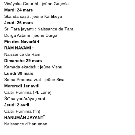
Vināyaka Caturthī : jeûne Gaṇeśa
Mardi 24 mars
Skanda saṣṭī : jeûne Kārtikeya
Jeudi 26 mars
Śrī Tārā jayantī : Naissance de Tārā
Durgā Aṣṭamī : jeûne Durgā
Fin des Navarātrī
RĀM NAVAMĪ :
Naissance de Rām
Dimanche 29 mars
Kamadā ekadaśī : jeûne Viṣṇu
Lundi 30 mars
Soma Pradoṣa vrat : jeûne Siva
Mercredi 1er avril
Caitrī Purnimā (Pl. Lune)
Śrī satyanārāyaṇ vrat
Jeudi 2 avril
Caitrī Purnimā (fin)
HANUMĀN JAYANTĪ
Naissance d’Hanumān