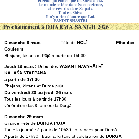
et celui qui contemple est Shiva aussi.
Le monde se lève dans Sa conscience,
et se résorbe dans Sa paix.
Tout est Shiva.
Il n’y a rien d’autre que Lui.
PANDIT SHASTRI
Prochainement à DHARMA SANGH 2026
Dimanche 8 mars
Fête de
HOLĪ
Fête des
Couleurs
Bhajans, kirtans et Pūjā à partir de 15h30
Jeudi 19 mars :
Début des
VASANT NAVARᾹTRĪ
KALAŚ
A STAPPANA
à partir de 17h30
Bhajans, kirtans et Durgā pūjā.
Du vendredi 20 au jeudi 26 mars
Tous les jours à partir de 17h30
vénération des 9 formes de Durgā
Dimanche 29 mars
Grande Fête de
DURGᾹ PŪJᾹ
Toute la journée à partir de 10h30 : offrandes pour Durgā
A partir de 17h30 : bajans, kirtans et célébration de
DURGᾹ