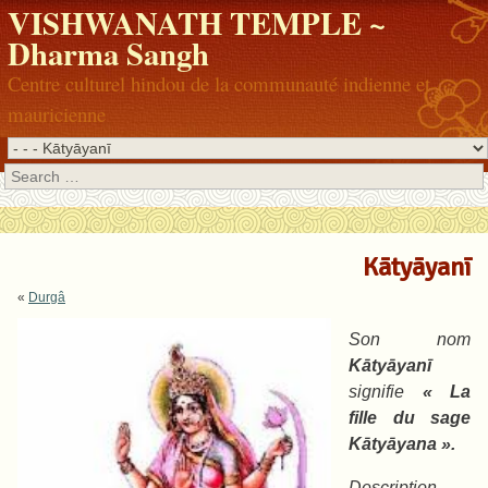
VISHWANATH TEMPLE ~
Dharma Sangh
Centre culturel hindou de la communauté indienne et
mauricienne
Search
Kātyāyanī
«
Durgâ
Son nom
Kātyāyanī
signifie
« La
fille du sage
Kātyāyana ».
Description