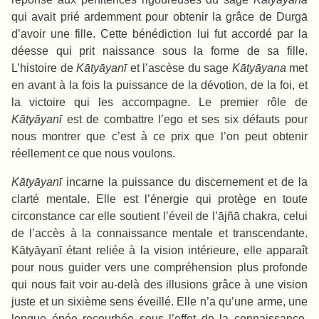
qui avait prié ardemment pour obtenir la grâce de Durgā
d’avoir une fille. Cette bénédiction lui fut accordé par la
déesse qui prit naissance sous la forme de sa fille.
L’histoire de
Kātyāyanī
et l’ascèse du sage
Kātyāyana
met
en avant à la fois la puissance de la dévotion, de la foi, et
la victoire qui les accompagne. Le premier rôle de
Kātyāyanī
est de combattre l’ego et ses six défauts pour
nous montrer que c’est à ce prix que l’on peut obtenir
réellement ce que nous voulons.
Kātyāyanī
incarne la puissance du discernement et de la
clarté mentale. Elle est l’énergie qui protège en toute
circonstance car elle soutient l’éveil de l’ājñā chakra, celui
de l’accès à la connaissance mentale et transcendante.
Kātyāyanī étant reliée à la vision intérieure, elle apparaît
pour nous guider vers une compréhension plus profonde
qui nous fait voir au-delà des illusions grâce à une vision
juste et un sixième sens éveillé. Elle n’a qu’une arme, une
longue épée recourbée sous l’effet de la connaissance,