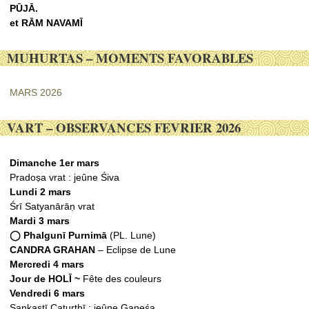
PŪJᾹ.
et RᾹM NAVAMĪ
MUHURTAS – MOMENTS FAVORABLES
MARS 2026
VART – OBSERVANCES FEVRIER 2026
Dimanche 1er mars
Pradoṣa vrat : jeûne Śiva
Lundi 2 mars
Śrī Satyanārāṇ vrat
Mardi 3 mars
◯ Phalgunī Purnimā
(PL. Lune)
CANDRA GRAHAN
– Eclipse de Lune
Mercredi 4 mars
Jour de HOLĪ ~
Fête des couleurs
Vendredi 6 mars
Sankaṣtī Caturthī : jeûne Gaṇeśa