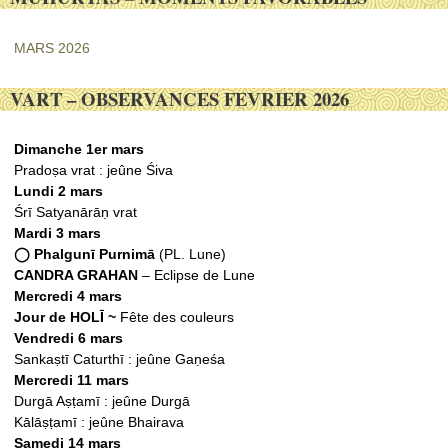
MARS 2026
VART – OBSERVANCES FEVRIER 2026
Dimanche 1er mars
Pradoṣa vrat : jeûne Śiva
Lundi 2 mars
Śrī Satyanārāṇ vrat
Mardi 3 mars
◯ Phalgunī Purnimā
(PL. Lune)
CANDRA GRAHAN
– Eclipse de Lune
Mercredi 4 mars
Jour de HOLĪ ~
Fête des couleurs
Vendredi 6 mars
Sankaṣtī Caturthī : jeûne Gaṇeśa
Mercredi 11 mars
Durgā Aṣṭamī : jeûne Durgā
Kālāṣṭamī : jeûne Bhairava
Samedi 14 mars