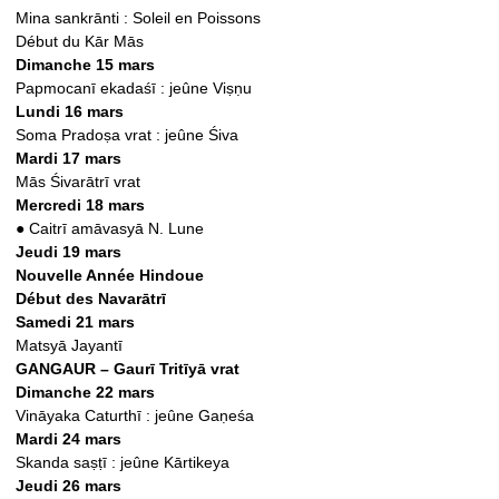
Mina sankrānti : Soleil en Poissons
Début du Kār Mās
Dimanche 15 mars
Papmocanī ekadaśī : jeûne Viṣṇu
Lundi 16 mars
Soma Pradoṣa vrat : jeûne Śiva
Mardi 17 mars
Mās Śivarātrī vrat
Mercredi 18 mars
●
Caitrī amāvasyā N. Lune
Jeudi 19 mars
Nouvelle Année Hindoue
Début des Navarātrī
Samedi 21 mars
Matsyā Jayantī
GANGAUR – Gaurī Tritīyā vrat
Dimanche 22 mars
Vināyaka Caturthī : jeûne Gaṇeśa
Mardi 24 mars
Skanda saṣṭī : jeûne Kārtikeya
Jeudi 26 mars