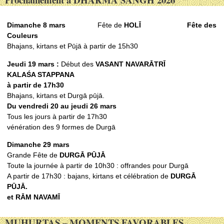
Dimanche 8 mars
Fête de
HOLĪ
Fête des
Couleurs
Bhajans, kirtans et Pūjā à partir de 15h30
Jeudi 19 mars :
Début des
VASANT NAVARᾹTRĪ
KALAŚ
A STAPPANA
à partir de 17h30
Bhajans, kirtans et Durgā pūjā.
Du vendredi 20 au jeudi 26 mars
Tous les jours à partir de 17h30
vénération des 9 formes de Durgā
Dimanche 29 mars
Grande Fête de
DURGᾹ PŪJᾹ
Toute la journée à partir de 10h30 : offrandes pour Durgā
A partir de 17h30 : bajans, kirtans et célébration de
DURGᾹ
PŪJᾹ.
et RᾹM NAVAMĪ
MUHURTAS – MOMENTS FAVORABLES