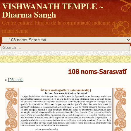
VISHWANATH TEMPLE ~
Dharma Sangh
Centre culturel hindou de la communauté indienne et
mauricienne
Search
108 noms-Sarasvatī
«
108 noms