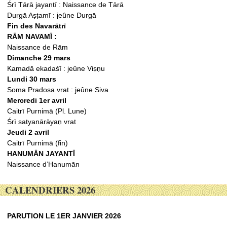
Śrī Tārā jayantī : Naissance de Tārā
Durgā Aṣṭamī : jeûne Durgā
Fin des Navarātrī
RĀM NAVAMĪ :
Naissance de Rām
Dimanche 29 mars
Kamadā ekadaśī : jeûne Viṣṇu
Lundi 30 mars
Soma Pradoṣa vrat : jeûne Siva
Mercredi 1er avril
Caitrī Purnimā (Pl. Lune)
Śrī satyanārāyaṇ vrat
Jeudi 2 avril
Caitrī Purnimā (fin)
HANUMĀN JAYANTĪ
Naissance d’Hanumān
CALENDRIERS 2026
PARUTION LE 1ER JANVIER 2026