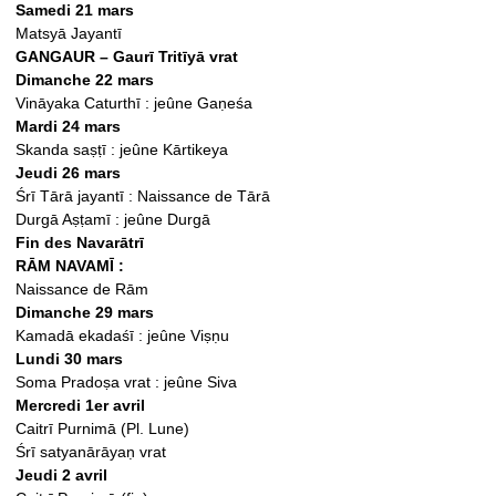
Samedi 21 mars
Matsyā Jayantī
GANGAUR – Gaurī Tritīyā vrat
Dimanche 22 mars
Vināyaka Caturthī : jeûne Gaṇeśa
Mardi 24 mars
Skanda saṣṭī : jeûne Kārtikeya
Jeudi 26 mars
Śrī Tārā jayantī : Naissance de Tārā
Durgā Aṣṭamī : jeûne Durgā
Fin des Navarātrī
RĀM NAVAMĪ :
Naissance de Rām
Dimanche 29 mars
Kamadā ekadaśī : jeûne Viṣṇu
Lundi 30 mars
Soma Pradoṣa vrat : jeûne Siva
Mercredi 1er avril
Caitrī Purnimā (Pl. Lune)
Śrī satyanārāyaṇ vrat
Jeudi 2 avril