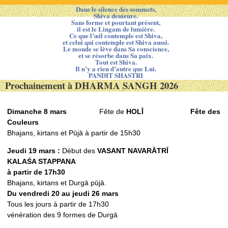
Dans le silence des sommets,
Shiva demeure.
Sans forme et pourtant présent,
il est le Lingam de lumière.
Ce que l’œil contemple est Shiva,
et celui qui contemple est Shiva aussi.
Le monde se lève dans Sa conscience,
et se résorbe dans Sa paix.
Tout est Shiva.
Il n’y a rien d’autre que Lui.
PANDIT SHASTRI
Prochainement à DHARMA SANGH 2026
Dimanche 8 mars
Fête de
HOLĪ
Fête des
Couleurs
Bhajans, kirtans et Pūjā à partir de 15h30
Jeudi 19 mars :
Début des
VASANT NAVARᾹTRĪ
KALAŚ
A STAPPANA
à partir de 17h30
Bhajans, kirtans et Durgā pūjā.
Du vendredi 20 au jeudi 26 mars
Tous les jours à partir de 17h30
vénération des 9 formes de Durgā