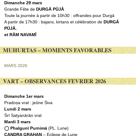
Dimanche 29 mars
Grande Fête de
DURGᾹ PŪJᾹ
Toute la journée à partir de 10h30 : offrandes pour Durgā
A partir de 17h30 : bajans, kirtans et célébration de
DURGᾹ
PŪJᾹ.
et RᾹM NAVAMĪ
MUHURTAS – MOMENTS FAVORABLES
MARS 2026
VART – OBSERVANCES FEVRIER 2026
Dimanche 1er mars
Pradoṣa vrat : jeûne Śiva
Lundi 2 mars
Śrī Satyanārāṇ vrat
Mardi 3 mars
◯ Phalgunī Purnimā
(PL. Lune)
CANDRA GRAHAN
– Eclipse de Lune