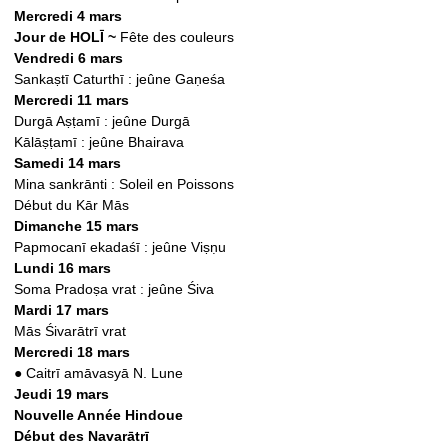
Mercredi 4 mars
Jour de HOLĪ ~
Fête des couleurs
Vendredi 6 mars
Sankaṣtī Caturthī : jeûne Gaṇeśa
Mercredi 11 mars
Durgā Aṣṭamī : jeûne Durgā
Kālāṣṭamī : jeûne Bhairava
Samedi 14 mars
Mina sankrānti : Soleil en Poissons
Début du Kār Mās
Dimanche 15 mars
Papmocanī ekadaśī : jeûne Viṣṇu
Lundi 16 mars
Soma Pradoṣa vrat : jeûne Śiva
Mardi 17 mars
Mās Śivarātrī vrat
Mercredi 18 mars
●
Caitrī amāvasyā N. Lune
Jeudi 19 mars
Nouvelle Année Hindoue
Début des Navarātrī