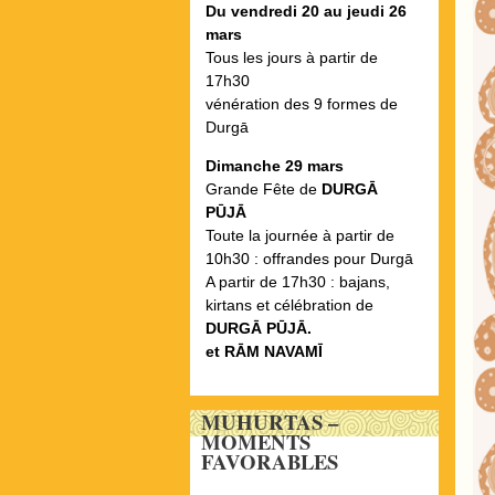
Du vendredi 20 au jeudi 26
mars
Tous les jours à partir de
17h30
vénération des 9 formes de
Durgā
Dimanche 29 mars
Grande Fête de
DURGᾹ
PŪJᾹ
Toute la journée à partir de
10h30 : offrandes pour Durgā
A partir de 17h30 : bajans,
kirtans et célébration de
DURGᾹ PŪJᾹ.
et RᾹM NAVAMĪ
MUHURTAS –
MOMENTS
FAVORABLES