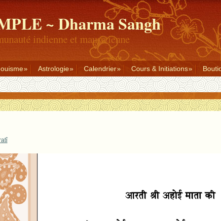
PLE ~ Dharma Sangh
munauté indienne et mauricienne
douisme
Astrologie
Calendrier
Cours & Initiations
Bouti
atî