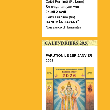
Caitrī Purnimā (Pl. Lune)
Śrī satyanārāyaṇ vrat
Jeudi 2 avril
Caitrī Purnimā (fin)
HANUMĀN JAYANTĪ
Naissance d’Hanumān
CALENDRIERS 2026
PARUTION LE 1ER JANVIER
2026