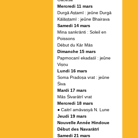
Mercredi 11 mars
Durgā Aṣṭamī : jeûne Durgā
Kālāṣṭamī : jeûne Bhairava
Samedi 14 mars
Mina sankrānti : Soleil en
Poissons
Début du Kār Mās
Dimanche 15 mars
Papmocanī ekadaśī : jeûne
Viṣṇu
Lundi 16 mars
Soma Pradoṣa vrat : jeûne
Śiva
Mardi 17 mars
Mās Śivarātrī vrat
Mercredi 18 mars
●
Caitrī amāvasyā N. Lune
Jeudi 19 mars
Nouvelle Année Hindoue
Début des Navarātrī
Samedi 21 mars