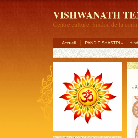
VISHWANATH TEM
Centre culturel hindou de la com
Accueil
PANDIT SHASTRI
Hin
«
Âr