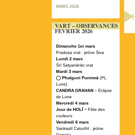
MARS 2026
VART – OBSERVANCES
FEVRIER 2026
Dimanche 1er mars
Pradoṣa vrat : jeûne Śiva
Lundi 2 mars
Śrī Satyanārāṇ vrat
Mardi 3 mars
◯ Phalgunī Purnimā
(PL.
Lune)
CANDRA GRAHAN
– Eclipse
de Lune
Mercredi 4 mars
Jour de HOLĪ ~
Fête des
couleurs
Vendredi 6 mars
Sankaṣtī Caturthī : jeûne
Gaṇeśa