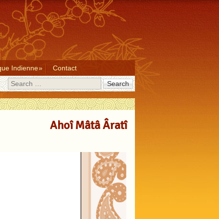
que Indienne
Contact
Search
Ahoî Mâtâ Âratî