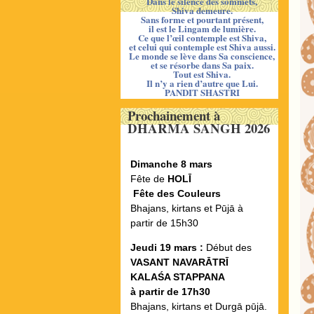
Dans le silence des sommets,
Shiva demeure.
Sans forme et pourtant présent,
il est le Lingam de lumière.
Ce que l’œil contemple est Shiva,
et celui qui contemple est Shiva aussi.
Le monde se lève dans Sa conscience,
et se résorbe dans Sa paix.
Tout est Shiva.
Il n’y a rien d’autre que Lui.
PANDIT SHASTRI
Prochainement à
DHARMA SANGH 2026
Dimanche 8 mars
Fête de
HOLĪ
Fête des Couleurs
Bhajans, kirtans et Pūjā à
partir de 15h30
Jeudi 19 mars :
Début des
VASANT NAVARᾹTRĪ
KALAŚ
A STAPPANA
à partir de 17h30
Bhajans, kirtans et Durgā pūjā.