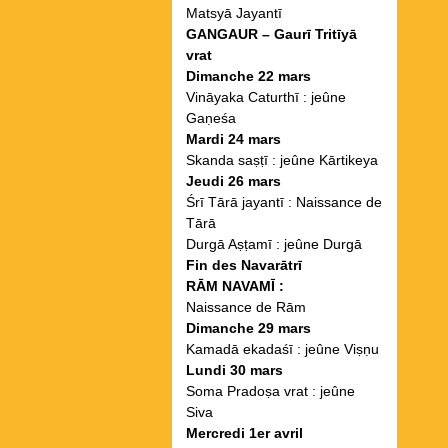
Matsyā Jayantī
GANGAUR – Gaurī Tritīyā
vrat
Dimanche 22 mars
Vināyaka Caturthī : jeûne
Gaṇeśa
Mardi 24 mars
Skanda saṣṭī : jeûne Kārtikeya
Jeudi 26 mars
Śrī Tārā jayantī : Naissance de
Tārā
Durgā Aṣṭamī : jeûne Durgā
Fin des Navarātrī
RĀM NAVAMĪ :
Naissance de Rām
Dimanche 29 mars
Kamadā ekadaśī : jeûne Viṣṇu
Lundi 30 mars
Soma Pradoṣa vrat : jeûne
Siva
Mercredi 1er avril