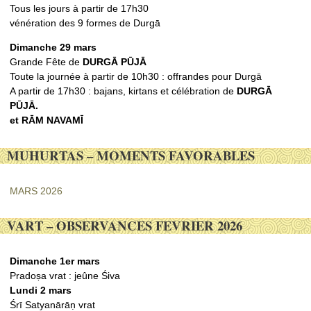
Tous les jours à partir de 17h30
vénération des 9 formes de Durgā
Dimanche 29 mars
Grande Fête de
DURGᾹ PŪJᾹ
Toute la journée à partir de 10h30 : offrandes pour Durgā
A partir de 17h30 : bajans, kirtans et célébration de
DURGᾹ
PŪJᾹ.
et RᾹM NAVAMĪ
MUHURTAS – MOMENTS FAVORABLES
MARS 2026
VART – OBSERVANCES FEVRIER 2026
Dimanche 1er mars
Pradoṣa vrat : jeûne Śiva
Lundi 2 mars
Śrī Satyanārāṇ vrat