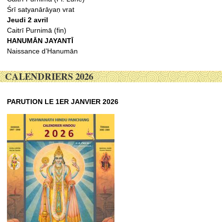
Śrī satyanārāyaṇ vrat
Jeudi 2 avril
Caitrī Purnimā (fin)
HANUMĀN JAYANTĪ
Naissance d’Hanumān
CALENDRIERS 2026
PARUTION LE 1ER JANVIER 2026