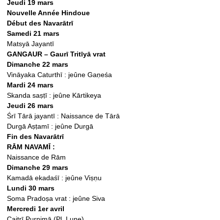
Jeudi 19 mars
Nouvelle Année Hindoue
Début des Navarātrī
Samedi 21 mars
Matsyā Jayantī
GANGAUR – Gaurī Tritīyā vrat
Dimanche 22 mars
Vināyaka Caturthī : jeûne Gaṇeśa
Mardi 24 mars
Skanda saṣṭī : jeûne Kārtikeya
Jeudi 26 mars
Śrī Tārā jayantī : Naissance de Tārā
Durgā Aṣṭamī : jeûne Durgā
Fin des Navarātrī
RĀM NAVAMĪ :
Naissance de Rām
Dimanche 29 mars
Kamadā ekadaśī : jeûne Viṣṇu
Lundi 30 mars
Soma Pradoṣa vrat : jeûne Siva
Mercredi 1er avril
Caitrī Purnimā (Pl. Lune)