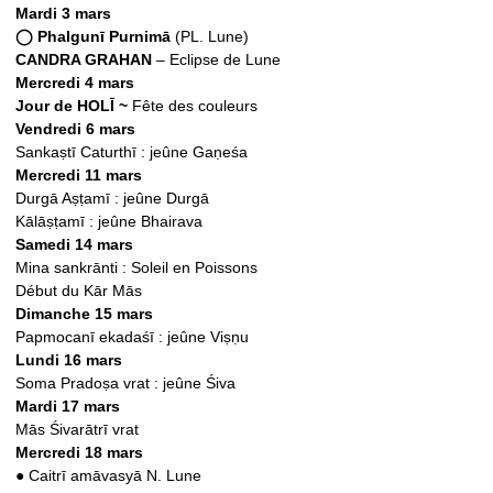
Mardi 3 mars
◯ Phalgunī Purnimā
(PL. Lune)
CANDRA GRAHAN
– Eclipse de Lune
Mercredi 4 mars
Jour de HOLĪ ~
Fête des couleurs
Vendredi 6 mars
Sankaṣtī Caturthī : jeûne Gaṇeśa
Mercredi 11 mars
Durgā Aṣṭamī : jeûne Durgā
Kālāṣṭamī : jeûne Bhairava
Samedi 14 mars
Mina sankrānti : Soleil en Poissons
Début du Kār Mās
Dimanche 15 mars
Papmocanī ekadaśī : jeûne Viṣṇu
Lundi 16 mars
Soma Pradoṣa vrat : jeûne Śiva
Mardi 17 mars
Mās Śivarātrī vrat
Mercredi 18 mars
●
Caitrī amāvasyā N. Lune