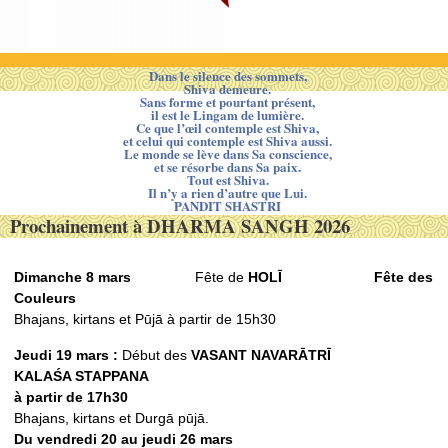
Dans le silence des sommets,
Shiva demeure.
Sans forme et pourtant présent,
il est le Lingam de lumière.
Ce que l’œil contemple est Shiva,
et celui qui contemple est Shiva aussi.
Le monde se lève dans Sa conscience,
et se résorbe dans Sa paix.
Tout est Shiva.
Il n’y a rien d’autre que Lui.
PANDIT SHASTRI
Prochainement à DHARMA SANGH 2026
Dimanche 8 mars
Fête de
HOLĪ
Fête des
Couleurs
Bhajans, kirtans et Pūjā à partir de 15h30
Jeudi 19 mars :
Début des
VASANT NAVARᾹTRĪ
KALAŚ
A STAPPANA
à partir de 17h30
Bhajans, kirtans et Durgā pūjā.
Du vendredi 20 au jeudi 26 mars