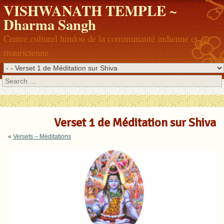
VISHWANATH TEMPLE ~
Dharma Sangh
Centre culturel hindou de la communauté indienne et
mauricienne
Search
Verset 1 de Méditation sur Shiva
«
Versets – Méditations