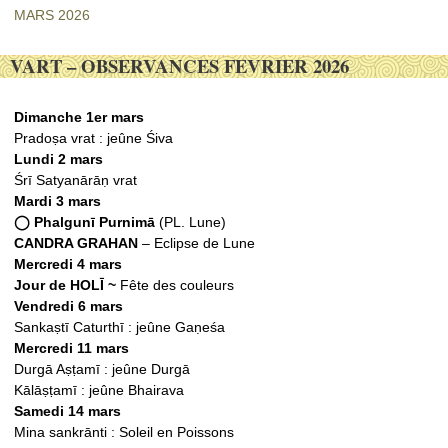
MARS 2026
VART – OBSERVANCES FEVRIER 2026
Dimanche 1er mars
Pradoṣa vrat : jeûne Śiva
Lundi 2 mars
Śrī Satyanārāṇ vrat
Mardi 3 mars
◯ Phalgunī Purnimā
(PL. Lune)
CANDRA GRAHAN
– Eclipse de Lune
Mercredi 4 mars
Jour de HOLĪ ~
Fête des couleurs
Vendredi 6 mars
Sankaṣtī Caturthī : jeûne Gaṇeśa
Mercredi 11 mars
Durgā Aṣṭamī : jeûne Durgā
Kālāṣṭamī : jeûne Bhairava
Samedi 14 mars
Mina sankrānti : Soleil en Poissons