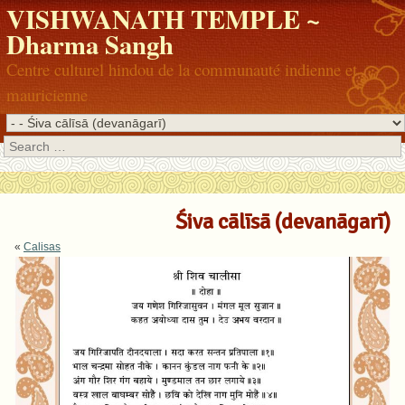
VISHWANATH TEMPLE ~
Dharma Sangh
Centre culturel hindou de la communauté indienne et
mauricienne
Search
Śiva cālīsā (devanāgarī)
«
Calisas