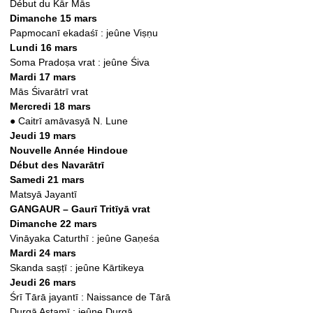
Début du Kār Mās
Dimanche 15 mars
Papmocanī ekadaśī : jeûne Viṣṇu
Lundi 16 mars
Soma Pradoṣa vrat : jeûne Śiva
Mardi 17 mars
Mās Śivarātrī vrat
Mercredi 18 mars
●
Caitrī amāvasyā N. Lune
Jeudi 19 mars
Nouvelle Année Hindoue
Début des Navarātrī
Samedi 21 mars
Matsyā Jayantī
GANGAUR – Gaurī Tritīyā vrat
Dimanche 22 mars
Vināyaka Caturthī : jeûne Gaṇeśa
Mardi 24 mars
Skanda saṣṭī : jeûne Kārtikeya
Jeudi 26 mars
Śrī Tārā jayantī : Naissance de Tārā
Durgā Aṣṭamī : jeûne Durgā