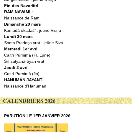
Fin des Navarātrī
RĀM NAVAMĪ :
Naissance de Rām
Dimanche 29 mars
Kamadā ekadaśī : jeûne Viṣṇu
Lundi 30 mars
Soma Pradoṣa vrat : jeûne Siva
Mercredi 1er avril
Caitrī Purnimā (Pl. Lune)
Śrī satyanārāyaṇ vrat
Jeudi 2 avril
Caitrī Purnimā (fin)
HANUMĀN JAYANTĪ
Naissance d’Hanumān
CALENDRIERS 2026
PARUTION LE 1ER JANVIER 2026