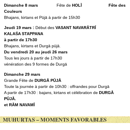
Dimanche 8 mars
Fête de
HOLĪ
Fête des
Couleurs
Bhajans, kirtans et Pūjā à partir de 15h30
Jeudi 19 mars :
Début des
VASANT NAVARᾹTRĪ
KALAŚ
A STAPPANA
à partir de 17h30
Bhajans, kirtans et Durgā pūjā.
Du vendredi 20 au jeudi 26 mars
Tous les jours à partir de 17h30
vénération des 9 formes de Durgā
Dimanche 29 mars
Grande Fête de
DURGᾹ PŪJᾹ
Toute la journée à partir de 10h30 : offrandes pour Durgā
A partir de 17h30 : bajans, kirtans et célébration de
DURGᾹ
PŪJᾹ.
et RᾹM NAVAMĪ
MUHURTAS – MOMENTS FAVORABLES