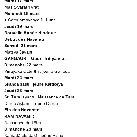
Mardi 17 mars
Mās Śivarātrī vrat
Mercredi 18 mars
●
Caitrī amāvasyā N. Lune
Jeudi 19 mars
Nouvelle Année Hindoue
Début des Navarātrī
Samedi 21 mars
Matsyā Jayantī
GANGAUR – Gaurī Tritīyā vrat
Dimanche 22 mars
Vināyaka Caturthī : jeûne Gaṇeśa
Mardi 24 mars
Skanda saṣṭī : jeûne Kārtikeya
Jeudi 26 mars
Śrī Tārā jayantī : Naissance de Tārā
Durgā Aṣṭamī : jeûne Durgā
Fin des Navarātrī
RĀM NAVAMĪ :
Naissance de Rām
Dimanche 29 mars
Kamadā ekadaśī : jeûne Viṣṇu