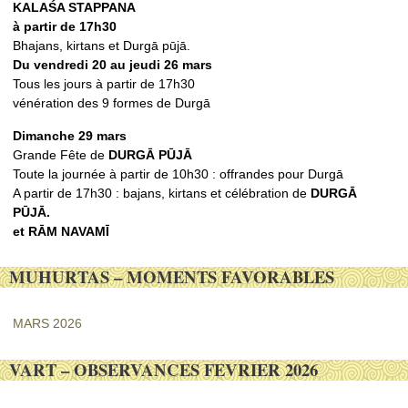
KALAŚ
A STAPPANA
à partir de 17h30
Bhajans, kirtans et Durgā pūjā.
Du vendredi 20 au jeudi 26 mars
Tous les jours à partir de 17h30
vénération des 9 formes de Durgā
Dimanche 29 mars
Grande Fête de
DURGᾹ PŪJᾹ
Toute la journée à partir de 10h30 : offrandes pour Durgā
A partir de 17h30 : bajans, kirtans et célébration de
DURGᾹ
PŪJᾹ.
et RᾹM NAVAMĪ
MUHURTAS – MOMENTS FAVORABLES
MARS 2026
VART – OBSERVANCES FEVRIER 2026