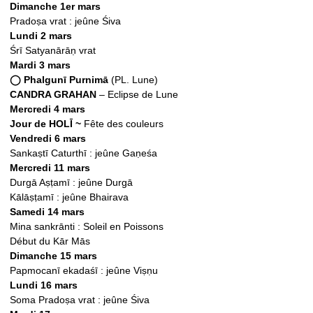
Dimanche 1er mars
Pradoṣa vrat : jeûne Śiva
Lundi 2 mars
Śrī Satyanārāṇ vrat
Mardi 3 mars
◯ Phalgunī Purnimā
(PL. Lune)
CANDRA GRAHAN
– Eclipse de Lune
Mercredi 4 mars
Jour de HOLĪ ~
Fête des couleurs
Vendredi 6 mars
Sankaṣtī Caturthī : jeûne Gaṇeśa
Mercredi 11 mars
Durgā Aṣṭamī : jeûne Durgā
Kālāṣṭamī : jeûne Bhairava
Samedi 14 mars
Mina sankrānti : Soleil en Poissons
Début du Kār Mās
Dimanche 15 mars
Papmocanī ekadaśī : jeûne Viṣṇu
Lundi 16 mars
Soma Pradoṣa vrat : jeûne Śiva