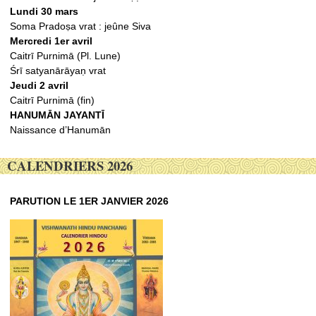
Lundi 30 mars
Soma Pradoṣa vrat : jeûne Siva
Mercredi 1er avril
Caitrī Purnimā (Pl. Lune)
Śrī satyanārāyaṇ vrat
Jeudi 2 avril
Caitrī Purnimā (fin)
HANUMĀN JAYANTĪ
Naissance d’Hanumān
CALENDRIERS 2026
PARUTION LE 1ER JANVIER 2026