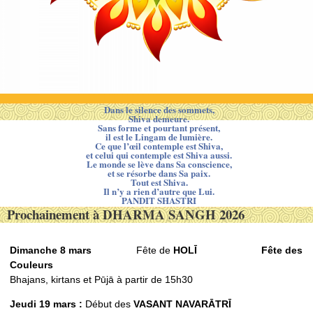
Dans le silence des sommets,
Shiva demeure.
Sans forme et pourtant présent,
il est le Lingam de lumière.
Ce que l’œil contemple est Shiva,
et celui qui contemple est Shiva aussi.
Le monde se lève dans Sa conscience,
et se résorbe dans Sa paix.
Tout est Shiva.
Il n’y a rien d’autre que Lui.
PANDIT SHASTRI
Prochainement à DHARMA SANGH 2026
Dimanche 8 mars
Fête de
HOLĪ
Fête des
Couleurs
Bhajans, kirtans et Pūjā à partir de 15h30
Jeudi 19 mars :
Début des
VASANT NAVARᾹTRĪ