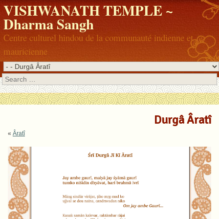
VISHWANATH TEMPLE ~
Dharma Sangh
Centre culturel hindou de la communauté indienne et
mauricienne
Search
Durgâ Âratî
«
Âratî